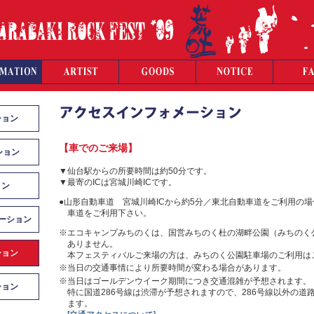
ション
【車でのご来場】
ション
▼仙台駅からの所要時間は約50分です。
▼最寄のICは宮城川崎ICです。
ョン
●山形自動車道 宮城川崎ICから約5分／東北自動車道をご利用の場
車道をご利用下さい。
ーション
※エコキャンプみちのくは、国営みちのく杜の湖畔公園（みちのく
ありません。
ション
本フェスティバルご来場の方は、みちのく公園駐車場のご利用は
※当日の交通事情により所要時間が変わる場合があります。
※当日はゴールデンウイーク期間につき交通混雑が予想されます。
ション
特に国道286号線は渋滞が予想されますので、286号線以外の道
ます。