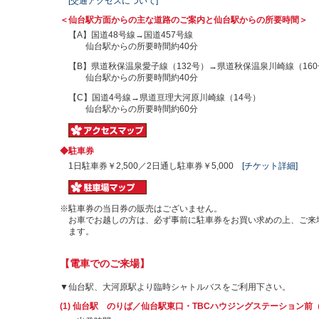
[交通アクセスについて]
＜仙台駅方面からの主な道路のご案内と仙台駅からの所要時間＞
【A】国道48号線→国道457号線
仙台駅からの所要時間約40分
【B】県道秋保温泉愛子線（132号）→県道秋保温泉川崎線（160
仙台駅からの所要時間約40分
【C】国道4号線→県道亘理大河原川崎線（14号）
仙台駅からの所要時間約60分
◆駐車券
1日駐車券￥2,500／2日通し駐車券￥5,000
[チケット詳細]
※駐車券の当日券の販売はございません。
お車でお越しの方は、必ず事前に駐車券をお買い求めの上、ご来
ます。
【電車でのご来場】
▼仙台駅、大河原駅より臨時シャトルバスをご利用下さい。
(1) 仙台駅 のりば／仙台駅東口・TBCハウジングステーション前