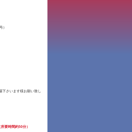
号）
場下さいます様お願い致し
（所要時間約50分）